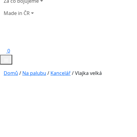
Za co bojujeme
Made in ČR
0
Domů
/
Na palubu
/
Kancelář
/ Vlajka velká