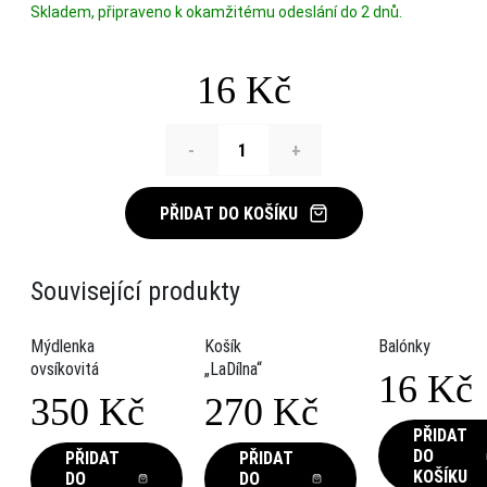
Skladem, připraveno k okamžitému odeslání do 2 dnů.
16
Kč
-
+
PŘIDAT DO KOŠÍKU
Související produkty
Mýdlenka
Košík
Balónky
ovsíkovitá
„LaDílna“
16
Kč
350
Kč
270
Kč
PŘIDAT
This
This
DO
PŘIDAT
PŘIDAT
KOŠÍKU
DO
DO
product
product