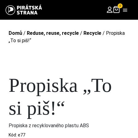
0
Domů
/
Reduse, reuse, recycle
/
Recycle
/ Propiska
„To si piš!“
Propiska „To
si piš!“
Propiska z recyklovaného plastu ABS
Kód:
e77