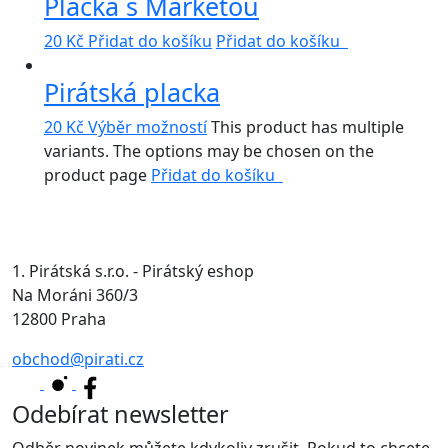
Placka s Markétou
20
Kč
Přidat do košíku
Přidat do košíku
Pirátská placka
20
Kč
Výběr možností
This product has multiple
variants. The options may be chosen on the
product page
Přidat do košíku
1. Pirátská s.r.o. - Pirátský eshop
Na Moráni 360/3
12800 Praha
obchod@pirati.cz
Odebírat newsletter
Odběr novinek můžete kdykoliv zrušit. Pokud to chcete