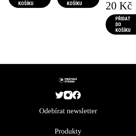
20
Kč
KOŠÍKU
KOŠÍKU
has
multiple
PŘIDAT
variants.
DO
The
KOŠÍKU
options
may
be
chosen
on
the
product
page
Odebírat newsletter
Produkty