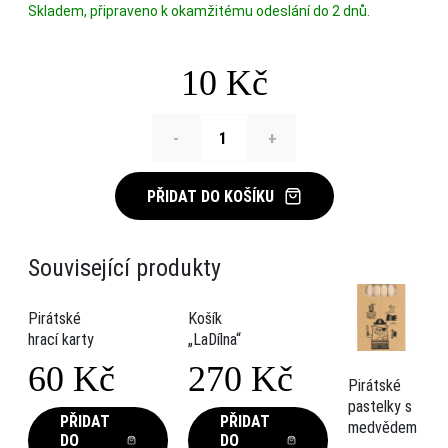
Skladem, připraveno k okamžitému odeslání do 2 dnů.
10
Kč
-
+
PŘIDAT DO KOŠÍKU
Související produkty
Pirátské
Košík
hrací karty
„LaDílna“
60
Kč
270
Kč
Pirátské
pastelky s
This
PŘIDAT
PŘIDAT
medvědem
DO
DO
product