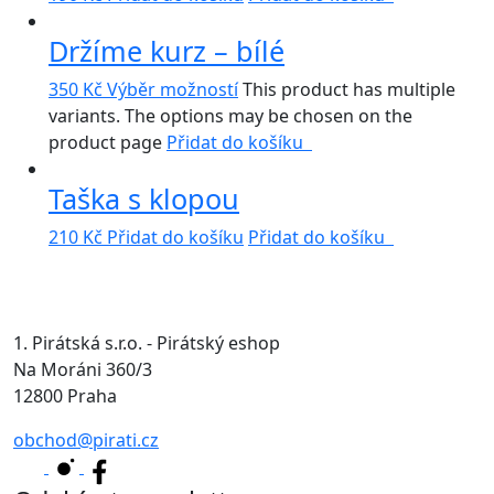
Držíme kurz – bílé
350
Kč
Výběr možností
This product has multiple
variants. The options may be chosen on the
product page
Přidat do košíku
Taška s klopou
210
Kč
Přidat do košíku
Přidat do košíku
1. Pirátská s.r.o. - Pirátský eshop
Na Moráni 360/3
12800 Praha
obchod@pirati.cz