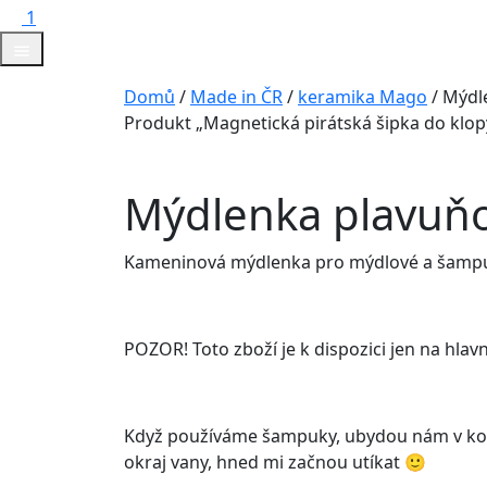
1
Domů
/
Made in ČR
/
keramika Mago
/ Mýdl
Produkt „Magnetická pirátská šipka do klop
Mýdlenka plavuň
Kameninová mýdlenka pro mýdlové a šampu
POZOR! Toto zboží je k dispozici jen na hlav
Když používáme šampuky, ubydou nám v koupe
okraj vany, hned mi začnou utíkat 🙂