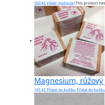
350
Kč
Výběr možností
This product ha
Magnesium, růžový j
105
Kč
Přidat do košíku
Přidat do koší