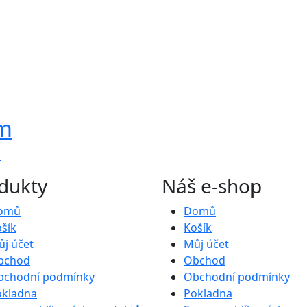
em
u
dukty
Náš e-shop
omů
Domů
šík
Košík
j účet
Můj účet
bchod
Obchod
bchodní podmínky
Obchodní podmínky
okladna
Pokladna