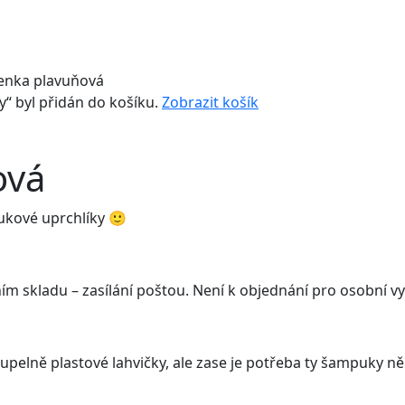
enka plavuňová
y“ byl přidán do košíku.
Zobrazit košík
ová
kové uprchlíky 🙂
ním skladu – zasílání poštou. Není k objednání pro osobní v
lně plastové lahvičky, ale zase je potřeba ty šampuky ně