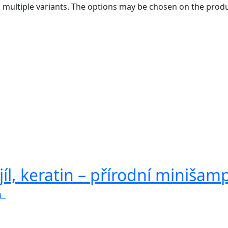
s multiple variants. The options may be chosen on the pro
íl, keratin – přírodní minišam
ku