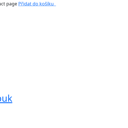
duct page
Přidat do košíku
puk