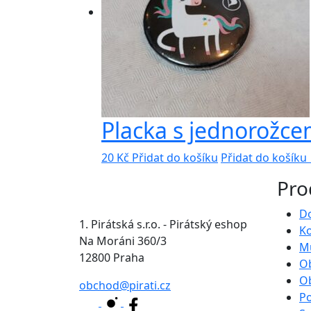
Placka s jednorožc
20
Kč
Přidat do košíku
Přidat do košík
Pro
D
1. Pirátská s.r.o. - Pirátský eshop
Ko
Na Moráni 360/3
Mů
12800 Praha
O
O
obchod@pirati.cz
P