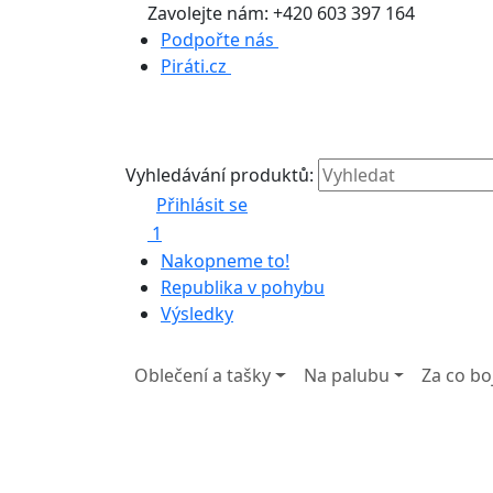
Zavolejte nám: +420 603 397 164
Podpořte nás
Piráti.cz
Vyhledávání produktů:
Přihlásit se
1
Nakopneme to!
Republika v pohybu
Výsledky
Oblečení a tašky
Na palubu
Za co b