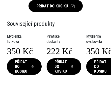
PŘIDAT DO KOŠÍKU
Související produkty
Mýdlenka
Pirátské
Mýdlenka
lístková
duokarty
ovsíkovitá
350
Kč
222
Kč
350
K
This
This
PŘIDAT
PŘIDAT
PŘIDAT
DO
DO
DO
product
product
KOŠÍKU
KOŠÍKU
KOŠÍKU
has
has
multiple
multiple
variants.
variants.
The
The
options
options
may
may
be
be