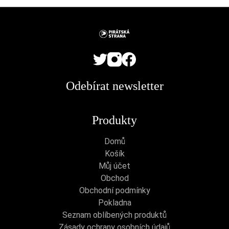
chosen
chosen
on
on
the
the
product
product
page
page
Odebírat newsletter
Produkty
Domů
Košík
Můj účet
Obchod
Obchodní podmínky
Pokladna
Seznam oblíbených produktů
Zásady ochrany osobních údajů