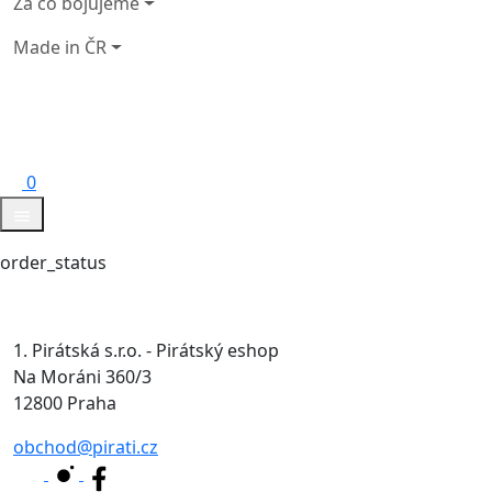
Za co bojujeme
Made in ČR
0
order_status
1. Pirátská s.r.o. - Pirátský eshop
Na Moráni 360/3
12800 Praha
obchod@pirati.cz